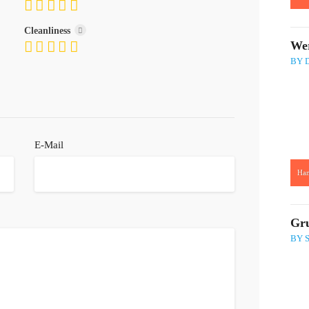
Cleanliness
Wer
BY 
E-Mail
Ha
:
Gr
BY 