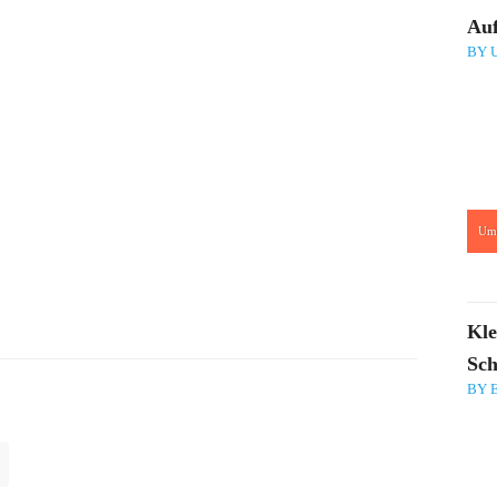
Auf
BY 
Um
:
Kle
Sch
BY 