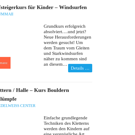
steigerkurs für Kinder – Windsurfen
UMMAII
Grundkurs erfolgreich
absolviert….und jetzt?
Neue Herausforderungen
werden gesucht! Um
dem Traum vom Gleiten
und Starkwindsurfen
näher zu kommen sind
manz
an diesem…
Details …
ttern / Halle – Kurs Bouldern
lümpfe
EDELWEISS CENTER
Einfache grundlegende
Techniken des Kletterns
werden den Kindern auf
eine vergnügliche Art