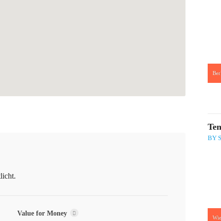
Ber
:
Ten
BY 
icht.
Value for Money
Wi
: