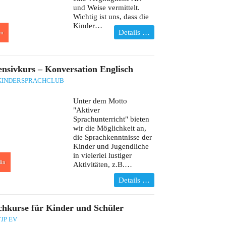
und Weise vermittelt.
Wichtig ist uns, dass die
Kinder…
Details …
en
ensivkurs – Konversation Englisch
KINDERSPRACHCLUB
Unter dem Motto
"Aktiver
Sprachunterricht" bieten
wir die Möglichkeit an,
die Sprachkenntnisse der
Kinder und Jugendliche
in vielerlei lustiger
lin
Aktivitäten, z.B.…
Details …
hkurse für Kinder und Schüler
JP EV