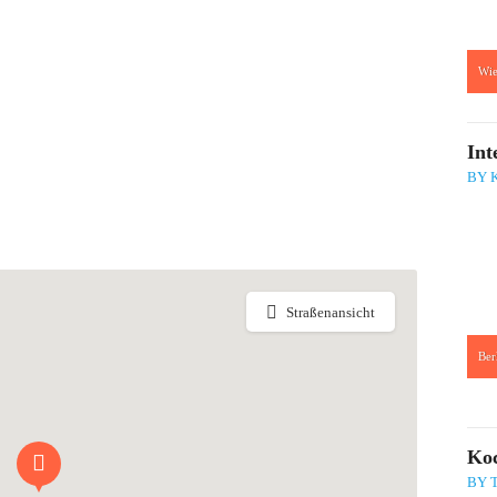
Wi
:
Int
BY 
Straßenansicht
Ber
:
Koc
BY T